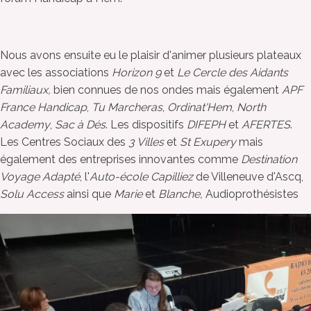
Nous avons ensuite eu le plaisir d'animer plusieurs plateaux
avec les associations
Horizon 9
et
Le Cercle des Aidants
Familiaux,
bien connues de nos ondes mais également
APF
France Handicap
,
Tu Marcheras
,
Ordinat'Hem
,
North
Academy
,
Sac à Dés
. Les dispositifs
DIFEPH
et
AFERTES
.
Les Centres Sociaux des
3 Villes
et
St Exupery
mais
également des entreprises innovantes comme
Destination
Voyage Adapté
, l'
Auto-école Capilliez
de Villeneuve d'Ascq,
Solu Access
ainsi que
Marie
et
Blanche,
Audioprothésistes