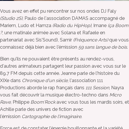
Vous avez en effet pu rencontrer sur nos ondes DJ Faly
(Studio 2S)
, Paulo de l'association DAMAS accompagné de
Mariem, Ludo et Hamza
(Radio du HipHop)
, Imane
(ça Boom
?
, une matinale animée avec Solana et Rafaele en
partenariat avec Sis'Sound), Samir
(Fréquence Arts)
que vous
connaissez déjà bien avec l'émission
59 sans langue de bois
.
Bien qu'ils ne pouvaient être présents au rendez-vous,
d'autres animateurs partagent leur passion avec vous sur le
89.7 FM depuis cette année. Jeanne parle de l'histoire du
XIXe dans
Chronique d'un siècle
, l'association 111
Productions aborde le rap français dans
111 Session
, Nayra
vous fait découvrir la musique électro-techno dans
Micro
Rave
, Philippe
Boom'Rock
avec vous tous les mardis soirs, et
Achille parle des univers de fiction avec
l'émission
Cartographie de l'imaginaire
.
Force est de constater l'énergie bouillonnante et la variété