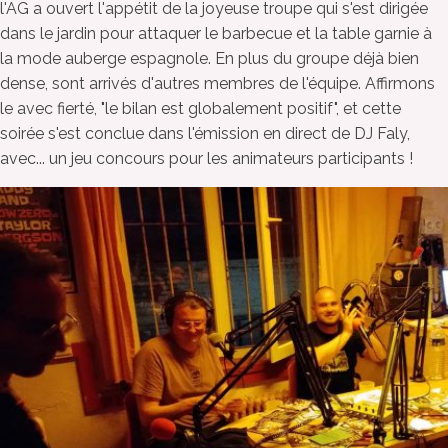
l'AG a ouvert l'appétit de la joyeuse troupe qui s'est dirigée
dans le jardin pour attaquer le barbecue et la table garnie à
la mode auberge espagnole. En plus du groupe déjà bien
dense, sont arrivés d'autres membres de l'équipe. Affirmons
le avec fierté, "le bilan est globalement positif", et cette
soirée s'est conclue dans l'émission en direct de DJ Faly,
avec... un jeu concours pour les animateurs participants !