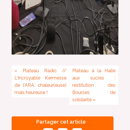
«
Plateau Radio //
Plateau à la Halle
L'Incroyable Kermesse
aux sucres :
de l'ARA, chaleur(euse)
restitution des
mais heureuse !
Bourses de
solidarité
»
Partager cet article