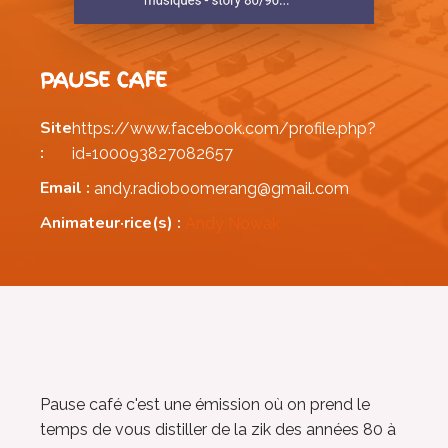
PAUSE CAFE
Site
https://www.facebook.com/profile.php?
:
id=100093827082657
Email :
andy.radioboomerang@gmail.com
Animateur·rice(s) :
Andy Nowak
Pause café c'est une émission où on prend le
temps de vous distiller de la zik des années 80 à