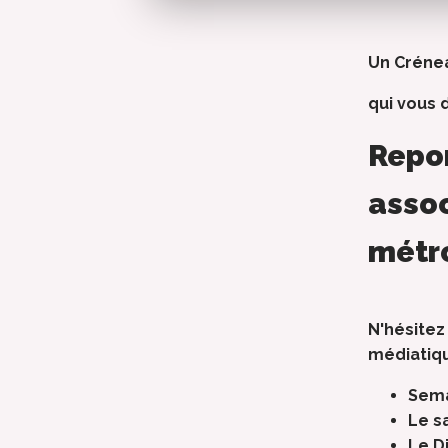
Un Crénea
qui vous 
Repor
assoc
métro
N'hésitez
médiatiqu
Sema
Le s
Le D